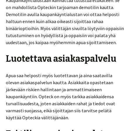
Kaupankäyntialustaan kannattaa tutustua etukäteen. Se
on mahdollista Opteckin tarjoaman demotilin kautta.
Demotilin avulla kaupankäyntialustan voi ottaa helposti
haltuun ennen kuin alkaa oikeasti sijoittaa rahaa
binäärioptioihin. Myös välittäjän sivuilta löytyviin oppaisiin
tutustuminen on hyödyllistä ja oppaisiin voi palata yhä
uudestaan, jos kaipaa myöhemmin apua sijoittamiseen.
Luotettava asiakaspalvelu
Apua saa helposti myös luotettavan ja aina saatavilla
olevan asiakaspalvelun kautta. Asiakkaita opastetaan
järkevään riskien hallintaan ja ammattimaiseen
kaupankäyntiin. Opteck on myös tarkka asiakkaidensa
turvallisuudesta, joten asiakkaiden rahat ja tiedot ovat
varmasti suojassa, eikä sijoittajan siis tarvitse pelätä
käyttää Opteckia välittäjänään.