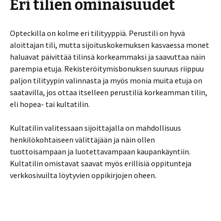
Eri tilien ominaisuudet
Opteckilla on kolme eri tilityyppiä. Perustili on hyvä
aloittajan tili, mutta sijoituskokemuksen kasvaessa monet
haluavat päivittää tilinsä korkeammaksi ja saavuttaa näin
parempia etuja. Rekisteröitymisbonuksen suuruus riippuu
paljon tilityypin valinnasta ja myös monia muita etuja on
saatavilla, jos ottaa itselleen perustiliä korkeamman tilin,
eli hopea- tai kultatilin.
Kultatilin valitessaan sijoittajalla on mahdollisuus
henkilökohtaiseen välittäjään ja näin ollen
tuottoisampaan ja luotettavampaan kaupankäyntiin.
Kultatilin omistavat saavat myös erillisiä oppitunteja
verkkosivuilta löytyvien oppikirjojen oheen.