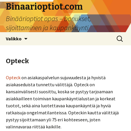
Binaarioptiot.com
Binäärioptiot opas – bonukset,
sijoittaminen ja kaupankäynti
Siirry sisältöön
Haku:
Valikko
Opteck
Opteck
on asiakaspalvelun sujuvuudesta ja hyvistä
asiakaseduista tunnettu välittäjä. Opteck on
kansainvälisesti suosittu, koska se pystyy tarjoamaan
asiakkailleen toimivan kaupankäyntialustan ja korkeat
tuotot, sekä aina luotettavaa kaupankäyntiä ja hyviä
ratkaisuja ongelmatilanteissa. Opteckin kautta välittäjä
pystyy sijoittamaan yli 75 eri kohteeseen, joten
valinnavaraa riittää kaikille.