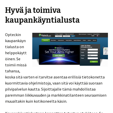
Hyvä ja toimiva
kaupankäyntialusta
Opteckin
kaupankäyn
tialusta on
helppokäytt
öinen. Se
toimii missä
tahansa,
koska sitä varten ei tarvitse asentaa erillisiä tietokonetta
kuormittavia ohjelmistoja, vaan sitä voi käyttää suoraan
pilvipalvelun kautta. Sijoittajalle tämä mahdollistaa
paremman liikkuvuuden ja markkinatilanteen seuraamisen
muualtakin kuin kotikoneelta käsin.