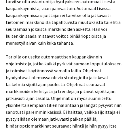
tarvitse olla asiantuntija hyötyäkseen automaattisesta
kaupankäynnistä, vaan päinvastoin. Automaattisessa
kaupankäynnissä sijoittajan ei tarvitse olla jatkuvasti
tietoinen markkinoilla tapahtuvista muutoksista tai ehtiä
seuraamaan jokaista markkinoiden askelta. Hän voi
kuitenkin saada mittavat voitot binäärioptioista ja
menestyä aivan kuin kuka tahansa.
Tarjolla on useita automaattisen kaupankäynnin
ohjelmistoja, jotka kaikki pyrkivät samaan lopputulokseen
ja toimivat käytännössä samalla lailla. Ohjelmat
hyödyntävät olemassa olevia strategioita ja tekevät
laskelmia sijoittajan puolesta. Ohjelmat seuraavat
markkinoiden kehitystä ja trendejä ja pitävät sijoittajan
jatkuvasti ajan tasalla. Ohjelmat on myös suunniteltu
yksinkertaisempaan tilien hallintaan ja langat pysyvät niin
sanotusti paremmin käsissä. Ei haittaa, vaikka sijoittaja ei
pystyisikään olemaan jatkuvasti paikan päällä,
binäärioptiomarkkinat seuraavat häntä ja hän pysyy itse