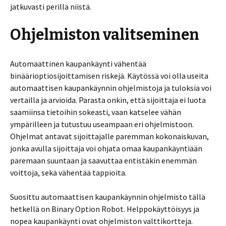
jatkuvasti perillä niistä.
Ohjelmiston valitseminen
Automaattinen kaupankäynti vähentää
binäärioptiosijoittamisen riskejä. Käytössä voi olla useita
automaattisen kaupankäynnin ohjelmistoja ja tuloksia voi
vertailla ja arvioida. Parasta onkin, että sijoittaja ei luota
saamiinsa tietoihin sokeasti, vaan katselee vähän
ympärilleen ja tutustuu useampaan eri ohjelmistoon.
Ohjelmat antavat sijoittajalle paremman kokonaiskuvan,
jonka avulla sijoittaja voi ohjata omaa kaupankäyntiään
paremaan suuntaan ja saavuttaa entistäkin enemmän
voittoja, sekä vähentää tappioita.
Suosittu automaattisen kaupankäynnin ohjelmisto tällä
hetkellä on Binary Option Robot. Helppokäyttöisyys ja
nopea kaupankäynti ovat ohjelmiston valttikortteja.