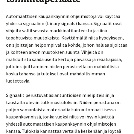
Automaattisen kaupankäynnin ohjelmistoja voi käyttää
yhdessä signaalien (binary signals) kanssa. Signaalit ovat
vihjeitä vallitsevasta markkinatilanteesta ja siinä
tapahtuvista muutoksista. Käyttämällä niitä hyödykseen,
on sijoittajan helpompi valita kohde, johon haluaa sijoittaa
ja kohteen arvon muutoksen suunta. Vihjeitä on
mahdollista saada useita kertoja päivässä ja reaaliajassa,
jolloin sijoittaminen niiden perusteella on mahdollista
koska tahansa ja tulokset ovat mahdollisimman
luotettavia.
Signaalit perustuvat asiantuntioiden mielipiteisiin ja
taustalla oleviin tutkimustuloksiin. Niiden perustana on
paljon samanlaista materiaalia kuin automaattisessa
kaupankäynnissä, jonka vuoksi niitä voi hyvin käyttää
yhdessä automaattisen kaupankäynnin ohjelmistojen
kanssa. Tuloksia kannattaa vertailla keskenään ja löytää