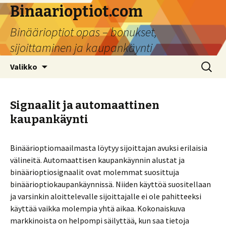
Binaarioptiot.com
Binäärioptiot opas – bonukset,
sijoittaminen ja kaupankäynti
Siirry sisältöön
Haku:
Valikko
Signaalit ja automaattinen
kaupankäynti
Binäärioptiomaailmasta löytyy sijoittajan avuksi erilaisia
välineitä. Automaattisen kaupankäynnin alustat ja
binäärioptiosignaalit ovat molemmat suosittuja
binäärioptiokaupankäynnissä. Niiden käyttöä suositellaan
ja varsinkin aloittelevalle sijoittajalle ei ole pahitteeksi
käyttää vaikka molempia yhtä aikaa. Kokonaiskuva
markkinoista on helpompi säilyttää, kun saa tietoja