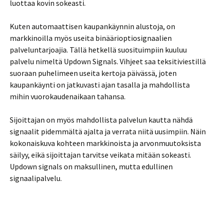
luottaa kovin sokeasti.
Kuten automaattisen kaupankäynnin alustoja, on
markkinoilla myös useita binäärioptiosignaalien
palveluntarjoajia. Tällä hetkellä suosituimpiin kuuluu
palvelu nimeltä Updown Signals. Vihjeet saa teksitiviestillä
suoraan puhelimeen useita kertoja päivässä, joten
kaupankäynti on jatkuvasti ajan tasalla ja mahdollista
mihin vuorokaudenaikaan tahansa.
Sijoittajan on myös mahdollista palvelun kautta nähdä
signaalit pidemmältä ajalta ja verrata niitä uusimpiin. Näin
kokonaiskuva kohteen markkinoista ja arvonmuutoksista
säilyy, eikä sijoittajan tarvitse veikata mitään sokeasti.
Updown signals on maksullinen, mutta edullinen
signaalipalvelu.