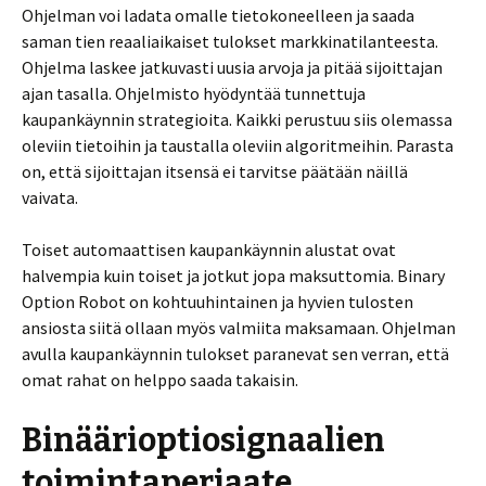
Ohjelman voi ladata omalle tietokoneelleen ja saada
saman tien reaaliaikaiset tulokset markkinatilanteesta.
Ohjelma laskee jatkuvasti uusia arvoja ja pitää sijoittajan
ajan tasalla. Ohjelmisto hyödyntää tunnettuja
kaupankäynnin strategioita. Kaikki perustuu siis olemassa
oleviin tietoihin ja taustalla oleviin algoritmeihin. Parasta
on, että sijoittajan itsensä ei tarvitse päätään näillä
vaivata.
Toiset automaattisen kaupankäynnin alustat ovat
halvempia kuin toiset ja jotkut jopa maksuttomia. Binary
Option Robot on kohtuuhintainen ja hyvien tulosten
ansiosta siitä ollaan myös valmiita maksamaan. Ohjelman
avulla kaupankäynnin tulokset paranevat sen verran, että
omat rahat on helppo saada takaisin.
Binäärioptiosignaalien
toimintaperiaate