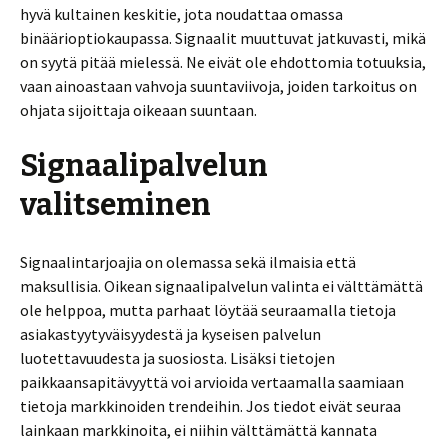
hyvä kultainen keskitie, jota noudattaa omassa
binäärioptiokaupassa. Signaalit muuttuvat jatkuvasti, mikä
on syytä pitää mielessä. Ne eivät ole ehdottomia totuuksia,
vaan ainoastaan vahvoja suuntaviivoja, joiden tarkoitus on
ohjata sijoittaja oikeaan suuntaan.
Signaalipalvelun
valitseminen
Signaalintarjoajia on olemassa sekä ilmaisia että
maksullisia. Oikean signaalipalvelun valinta ei välttämättä
ole helppoa, mutta parhaat löytää seuraamalla tietoja
asiakastyytyväisyydestä ja kyseisen palvelun
luotettavuudesta ja suosiosta. Lisäksi tietojen
paikkaansapitävyyttä voi arvioida vertaamalla saamiaan
tietoja markkinoiden trendeihin. Jos tiedot eivät seuraa
lainkaan markkinoita, ei niihin välttämättä kannata